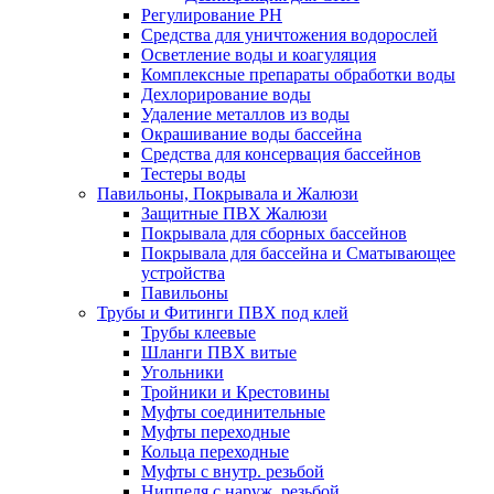
Регулирование РН
Средства для уничтожения водорослей
Осветление воды и коагуляция
Комплексные препараты обработки воды
Дехлорирование воды
Удаление металлов из воды
Окрашивание воды бассейна
Средства для консервация бассейнов
Тестеры воды
Павильоны, Покрывала и Жалюзи
Защитные ПВХ Жалюзи
Покрывала для сборных бассейнов
Покрывала для бассейна и Сматывающее
устройства
Павильоны
Трубы и Фитинги ПВХ под клей
Трубы клеевые
Шланги ПВХ витые
Угольники
Тройники и Крестовины
Муфты соединительные
Муфты переходные
Кольца переходные
Муфты с внутр. резьбой
Ниппеля с наруж. резьбой