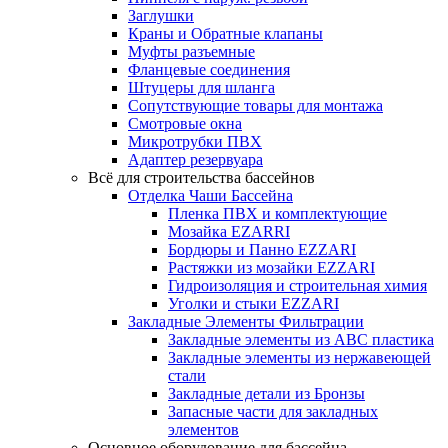
Заглушки
Краны и Обратные клапаны
Муфты разъемные
Фланцевые соединения
Штуцеры для шланга
Сопутствующие товары для монтажа
Смотровые окна
Микротрубки ПВХ
Адаптер резервуара
Всё для строительства бассейнов
Отделка Чаши Бассейна
Пленка ПВХ и комплектующие
Мозайка EZARRI
Бордюры и Панно EZZARI
Растяжки из мозайки EZZARI
Гидроизоляция и строительная химия
Уголки и стыки EZZARI
Закладные Элементы Фильтрации
Закладные элементы из ABC пластика
Закладные элементы из нержавеющей
стали
Закладные детали из Бронзы
Запасные части для закладных
элементов
Основное оборудование для бассейна