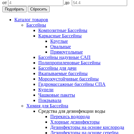
от
до
Подобрать
Сбросить
Каталог товаров
Бассейны
Композитные Бассейны
Каркасные Бассейны
Круглые
Овальные
Прямоугольные
Бассейны надувные САП
Полипропиленовые Бассейны
Бассейны для дачи
Вкапываемые бассейны
Морозоустойчивые бассейны
Гидромассажные бассейны СПА
Купели
Чашковые пакеты
Покрывала
Химия для Бассейна
Средства для дезинфекции воды
Перекись водорода
Хлорные дезинфекторы
Дезинфекторы на основе кислорода
Дезинфекторы на основе серебра