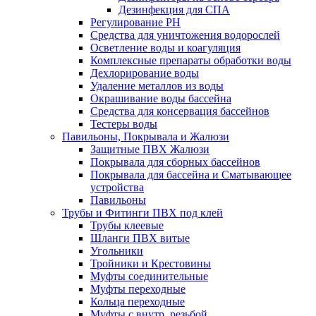
Дезинфекция для СПА
Регулирование РН
Средства для уничтожения водорослей
Осветление воды и коагуляция
Комплексные препараты обработки воды
Дехлорирование воды
Удаление металлов из воды
Окрашивание воды бассейна
Средства для консервация бассейнов
Тестеры воды
Павильоны, Покрывала и Жалюзи
Защитные ПВХ Жалюзи
Покрывала для сборных бассейнов
Покрывала для бассейна и Сматывающее
устройства
Павильоны
Трубы и Фитинги ПВХ под клей
Трубы клеевые
Шланги ПВХ витые
Угольники
Тройники и Крестовины
Муфты соединительные
Муфты переходные
Кольца переходные
Муфты с внутр. резьбой