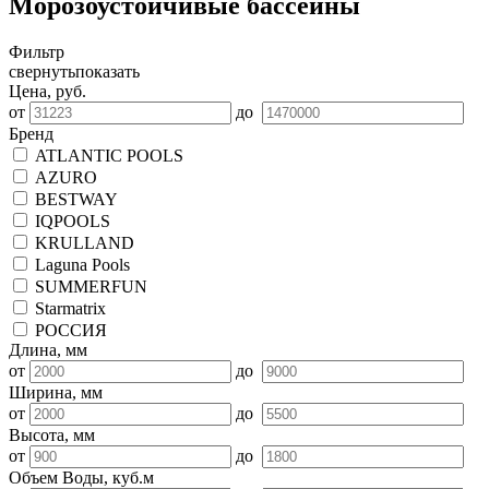
Морозоустойчивые бассейны
Фильтр
свернуть
показать
Цена, руб.
от
до
Бренд
ATLANTIC POOLS
AZURO
BESTWAY
IQPOOLS
KRULLAND
Laguna Pools
SUMMERFUN
Starmatrix
РОССИЯ
Длина, мм
от
до
Ширина, мм
от
до
Высота, мм
от
до
Объем Воды, куб.м