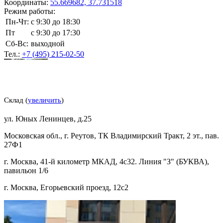
Координаты:
55.669682, 37.731518
Режим работы:
Пн-Чт:
с 9:30 до 18:30
Пт
с 9:30 до 17:30
Сб-Вс:
выходной
Тел.:
+7 (495) 215-02-50
Склад (
увеличить
)
ул. Юных Ленинцев, д.25
Московская обл., г. Реутов, ТК Владимирский Тракт, 2 эт., пав.
27Ф1
г. Москва, 41-й километр МКАД, 4с32. Линия "З" (БУКВА),
павильон 1/6
г. Москва, Егорьевский проезд, 12с2