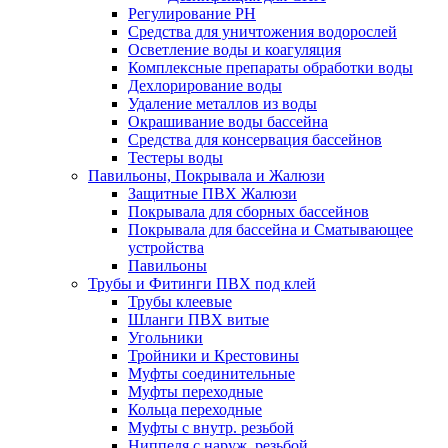
Регулирование РН
Средства для уничтожения водорослей
Осветление воды и коагуляция
Комплексные препараты обработки воды
Дехлорирование воды
Удаление металлов из воды
Окрашивание воды бассейна
Средства для консервация бассейнов
Тестеры воды
Павильоны, Покрывала и Жалюзи
Защитные ПВХ Жалюзи
Покрывала для сборных бассейнов
Покрывала для бассейна и Сматывающее
устройства
Павильоны
Трубы и Фитинги ПВХ под клей
Трубы клеевые
Шланги ПВХ витые
Угольники
Тройники и Крестовины
Муфты соединительные
Муфты переходные
Кольца переходные
Муфты с внутр. резьбой
Ниппеля с наруж. резьбой