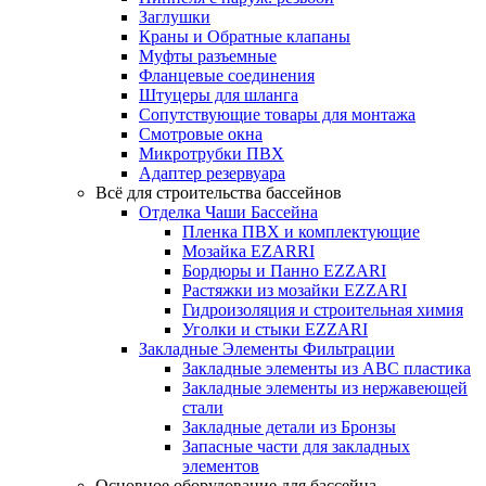
Заглушки
Краны и Обратные клапаны
Муфты разъемные
Фланцевые соединения
Штуцеры для шланга
Сопутствующие товары для монтажа
Смотровые окна
Микротрубки ПВХ
Адаптер резервуара
Всё для строительства бассейнов
Отделка Чаши Бассейна
Пленка ПВХ и комплектующие
Мозайка EZARRI
Бордюры и Панно EZZARI
Растяжки из мозайки EZZARI
Гидроизоляция и строительная химия
Уголки и стыки EZZARI
Закладные Элементы Фильтрации
Закладные элементы из ABC пластика
Закладные элементы из нержавеющей
стали
Закладные детали из Бронзы
Запасные части для закладных
элементов
Основное оборудование для бассейна