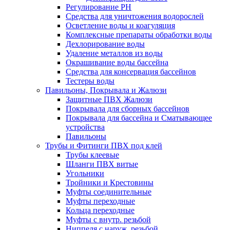
Регулирование РН
Средства для уничтожения водорослей
Осветление воды и коагуляция
Комплексные препараты обработки воды
Дехлорирование воды
Удаление металлов из воды
Окрашивание воды бассейна
Средства для консервация бассейнов
Тестеры воды
Павильоны, Покрывала и Жалюзи
Защитные ПВХ Жалюзи
Покрывала для сборных бассейнов
Покрывала для бассейна и Сматывающее
устройства
Павильоны
Трубы и Фитинги ПВХ под клей
Трубы клеевые
Шланги ПВХ витые
Угольники
Тройники и Крестовины
Муфты соединительные
Муфты переходные
Кольца переходные
Муфты с внутр. резьбой
Ниппеля с наруж. резьбой