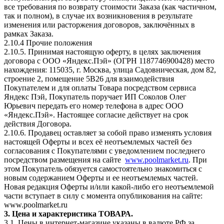
все требования по возврату стоимости Заказа (как частичном,
так и полном), в случае их возникновения в результате
изменения или расторжения договоров, заключённых в
рамках Заказа.
2.10.4 Прочие положения
2.10.5. Принимая настоящую оферту, в целях заключения
договора с ООО «Яндекс.Пэй» (ОГРН 1187746900428) место
нахождения: 115035, г. Москва, улица Садовническая, дом 82,
строение 2, помещение 5В26 для взаимодействия
Покупателем и для оплаты Товара посредством сервиса
Яндекс Пэй, Покупатель поручает ИП Соколов Олег
Юрьевич передать его номер телефона в адрес ООО
«Яндекс.Пэй». Настоящее согласие действует на срок
действия Договора.
2.10.6. Продавец оставляет за собой право изменять условия
настоящей Оферты и всех её неотъемлемых частей без
согласования с Покупателями с уведомлением последнего
посредством размещения на сайте
www.poolmarket.ru
. При
этом Покупатель обязуется самостоятельно знакомиться с
новым содержанием Оферты и ее неотъемлемых частей.
Новая редакция Оферты и/или какой-либо его неотъемлемой
части вступает в силу с момента опубликования на сайте:
www.poolmarket.ru
3. Цена и характеристика ТОВАРА.
3.1. Цены в интернет-магазине указаны в валюте РФ за