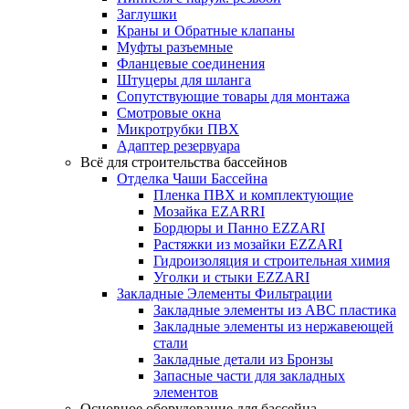
Заглушки
Краны и Обратные клапаны
Муфты разъемные
Фланцевые соединения
Штуцеры для шланга
Сопутствующие товары для монтажа
Смотровые окна
Микротрубки ПВХ
Адаптер резервуара
Всё для строительства бассейнов
Отделка Чаши Бассейна
Пленка ПВХ и комплектующие
Мозайка EZARRI
Бордюры и Панно EZZARI
Растяжки из мозайки EZZARI
Гидроизоляция и строительная химия
Уголки и стыки EZZARI
Закладные Элементы Фильтрации
Закладные элементы из ABC пластика
Закладные элементы из нержавеющей
стали
Закладные детали из Бронзы
Запасные части для закладных
элементов
Основное оборудование для бассейна