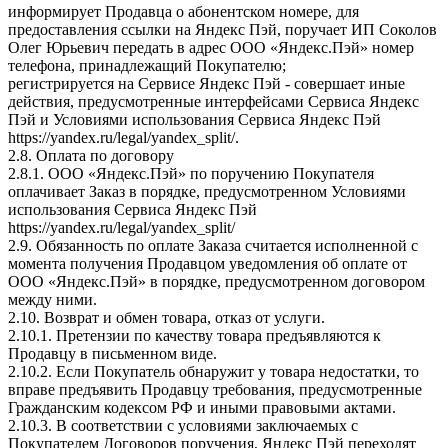
информирует Продавца о абонентском номере, для
предоставления ссылки на Яндекс Пэй, поручает ИП Соколов
Олег Юрьевич передать в адрес ООО «Яндекс.Пэй» номер
телефона, принадлежащий Покупателю;
регистрируется на Сервисе Яндекс Пэй - совершает иные
действия, предусмотренные интерфейсами Сервиса Яндекс
Пэй и Условиями использования Сервиса Яндекс Пэй
https://yandex.ru/legal/yandex_split/.
2.8. Оплата по договору
2.8.1. ООО «Яндекс.Пэй» по поручению Покупателя
оплачивает Заказ в порядке, предусмотренном Условиями
использования Сервиса Яндекс Пэй
https://yandex.ru/legal/yandex_split/
2.9. Обязанность по оплате Заказа считается исполненной с
момента получения Продавцом уведомления об оплате от
ООО «Яндекс.Пэй» в порядке, предусмотренном договором
между ними.
2.10. Возврат и обмен товара, отказ от услуги.
2.10.1. Претензии по качеству товара предъявляются к
Продавцу в письменном виде.
2.10.2. Если Покупатель обнаружит у товара недостатки, то
вправе предъявить Продавцу требования, предусмотренные
Гражданским кодексом РФ и иными правовыми актами.
2.10.3. В соответствии с условиями заключаемых с
Покупателем Договоров поручения, Яндекс Пэй переходят