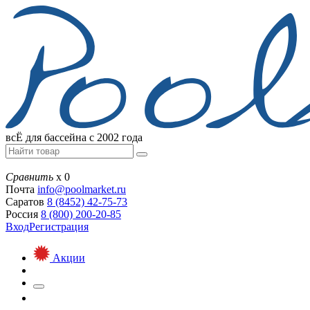
всЁ для бассейна с 2002 года
Сравнить
х
0
Почта
info@
poolmarket.ru
Саратов
8 (8452)
42-75-73
Россия
8 (800)
200-20-85
Вход
Регистрация
Акции